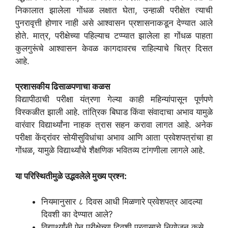
निकालात झालेला गोंधळ लक्षात घेता, उन्हाळी परीक्षेत त्याची
पुनरावृत्ती होणार नाही असे आश्वासन प्रशासनाकडून देण्यात आले
होते. मात्र, परीक्षेच्या पहिल्याच टप्प्यात झालेला हा गोंधळ पाहता
कुलगुरूंचे आश्वासन केवळ कागदावरच राहिल्याचे चित्र दिसत
आहे.
प्रशासकीय ढिसाळपणाचा कळस
विद्यापीठाची परीक्षा यंत्रणा गेल्या काही महिन्यांपासून पूर्णपणे
विस्कळीत झाली आहे. तांत्रिक बिघाड किंवा संवादाचा अभाव यामुळे
वारंवार विद्यार्थ्यांना नाहक त्रास सहन करावा लागत आहे. अनेक
परीक्षा केंद्रांवर सोयीसुविधांचा अभाव आणि आता प्रवेशपत्रांचा हा
गोंधळ, यामुळे विद्यार्थ्यांचे शैक्षणिक भवितव्य टांगणीला लागले आहे.
या परिस्थितीमुळे उद्भवलेले मुख्य प्रश्न:
नियमानुसार ८ दिवस आधी मिळणारे प्रवेशपत्र आदल्या
दिवशी का देण्यात आले?
विद्यार्थ्यांनी ऐन परीक्षेच्या दिवशी प्रवासाचे नियोजन कसे