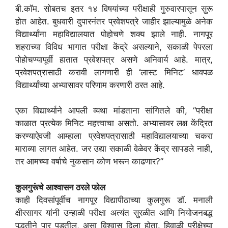
बी.कॉम. सोबतच इतर १४ विषयांच्या परीक्षाही गुरुवारपासून सुरू
होत आहेत. बुधवारी दुपारनंतर प्रवेशपत्रे जाहीर झाल्यामुळे अनेक
विद्यार्थ्यांना महाविद्यालयात पोहोचणे शक्य झाले नाही. नागपूर
शहराच्या विविध भागात परीक्षा केंद्रे असल्याने, सकाळी पेपरला
पोहोचण्यापूर्वी हातात प्रवेशपत्र असणे अनिवार्य आहे. मात्र,
प्रवेशपत्रासाठी करावी लागणारी ही ‘लास्ट मिनिट’ धावपळ
विद्यार्थ्यांच्या अभ्यासावर परिणाम करणारी ठरत आहे.
एका विद्यार्थ्याने आपली व्यथा मांडताना सांगितले की, “परीक्षा
काळात प्रत्येक मिनिट महत्त्वाचा असतो. अभ्यासावर लक्ष केंद्रित
करण्याऐवजी आम्हाला प्रवेशपत्रासाठी महाविद्यालयाच्या चकरा
माराव्या लागत आहेत. जर उद्या सकाळी वेळेवर केंद्र सापडले नाही,
तर आमच्या वर्षाचे नुकसान कोण भरून काढणार?”
कुलगुरूंचे आश्वासन ठरले फोल
काही दिवसांपूर्वीच नागपूर विद्यापीठाच्या कुलगुरू डॉ. मनाली
क्षीरसागर यांनी उन्हाळी परीक्षा अत्यंत सुरळीत आणि नियोजनबद्ध
पद्धतीने पार पडतील, असा विश्वास दिला होता. हिवाळी परीक्षेच्या