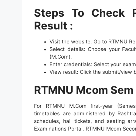
Steps To Check
Result :
Visit the website: Go to RTMNU Res
Select details: Choose your Fac
(M.Com).
Enter credentials: Select your exa
View result: Click the submit/view
RTMNU Mcom Sem 2
For RTMNU M.Com first-year (Semeste
timetables are administered by Rashtr
schedules, hall tickets, and seating a
Examinations Portal. RTMNU Mcom Second